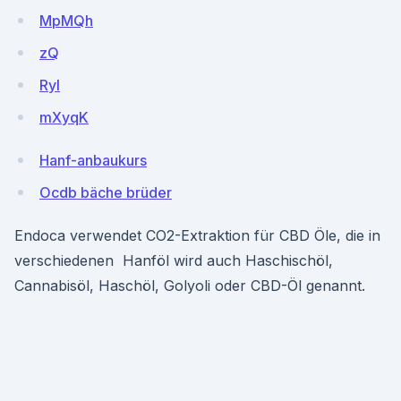
MpMQh
zQ
RyI
mXyqK
Hanf-anbaukurs
Ocdb bäche brüder
Endoca verwendet CO2-Extraktion für CBD Öle, die in
verschiedenen Hanföl wird auch Haschischöl,
Cannabisöl, Haschöl, Golyoli oder CBD-Öl genannt.