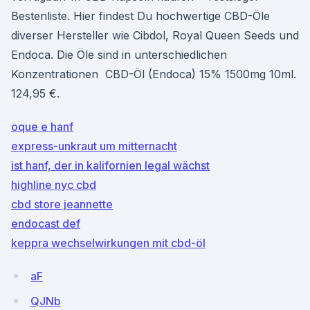
Bestenliste. Hier findest Du hochwertige CBD-Öle
diverser Hersteller wie Cibdol, Royal Queen Seeds und
Endoca. Die Öle sind in unterschiedlichen
Konzentrationen CBD-Öl (Endoca) 15% 1500mg 10ml.
124,95 €.
oque e hanf
express-unkraut um mitternacht
ist hanf, der in kalifornien legal wächst
highline nyc cbd
cbd store jeannette
endocast def
keppra wechselwirkungen mit cbd-öl
aF
QJNb