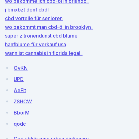
wo bekomme ich cbd-öl in orlando_
j bmxbzt dpnf cbdl
cbd vorteile für senioren
wo bekommt man cbd-öl in brooklyn_
super zitronendunst cbd blume
hanfblume für verkauf usa
wann ist cannabis in florida legal_
OvKN
UPD
AeFlt
ZSHCW
BborM
qodc
Cbd abkürzung urban dictionary