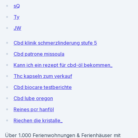
sQ
Ty
JW
Cbd klinik schmerzlinderung stufe 5
Cbd patrone missoula
Kann ich ein rezept für cbd-öl bekommen_
Thc kapseln zum verkauf
Cbd biocare testberichte
Cbd lube oregon
Reines pcr hanföl
Riechen die kristalle_
Über 1.000 Ferienwohnungen & Ferienhäuser mit