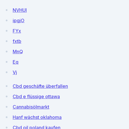
NVHUI
ipgjO
FYx
fxtb
MnQ
Eq
Vj
Cbd geschäfte überfallen
Cbd e flüssige ottawa
Cannabisölmarkt
Hanf wächst oklahoma
Cbd oil poland kaufen