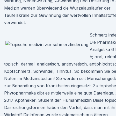
Wirkung, Nebenwirkung, Anwendung und Dosierung In 
Medizin werden überwiegend die Wurzelausläufer der
Teufelskralle zur Gewinnung der wertvollen Inhaltsstoff
verwendet.
Schmerzlinde
Die Pharmako
Analgetika 6
h; oral, rektal,
topisch, dermal, analgetisch, antipyretisch, antiphlogistis
Kopfschmerz, Schwindel, Tinnitus, So bekommen Sie b
Noten im Medizinstudium! Sie werden seit Menschenge
zur Behandlung von Krankheiten eingesetzt. Zu topisch
Phytopharmaka gibt es mittlerweile eine gute Datenlage. 
2017 Apotheker, Student der Humanmedizin Diese topis
Darreichungsformen haben den Vorteil, dass man mit ih
Wirkstoff Diclofenac wurde systematisch aus älteren