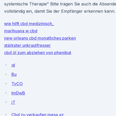
systemische Therapie" Bitte tragen Sie auch die Absend
vollständig ein, damit Sie der Empfänger erkennen kann.
wie hilft cbd medizinisch_
marihuana w cbd
new orleans cbd monatliches parken
stärkster unkrautfresser
cbd öl zum abziehen von phenibut
ql
Bu
TyCO
lmDwB
jT
Cbd zu verkaufen mesa az