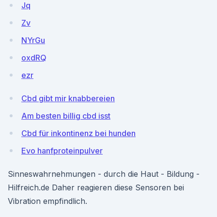
Jq
Zv
NYrGu
oxdRQ
ezr
Cbd gibt mir knabbereien
Am besten billig cbd isst
Cbd für inkontinenz bei hunden
Evo hanfproteinpulver
Sinneswahrnehmungen - durch die Haut - Bildung -
Hilfreich.de Daher reagieren diese Sensoren bei
Vibration empfindlich.