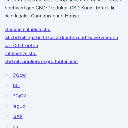
hochwertigen CBD-Produkte. CBD Kurier liefert dir
dein legales Cannabis nach Hause.
klar und natürlich cbd
ist cbd oil legal in texas zu kaufen und zu verwenden
ca. 750 tropfen
rohhanf vs cbd
cbd oil suppliers in großbritannien
CGcw
fST
PCjQZ
iegUq
lJAR
dq