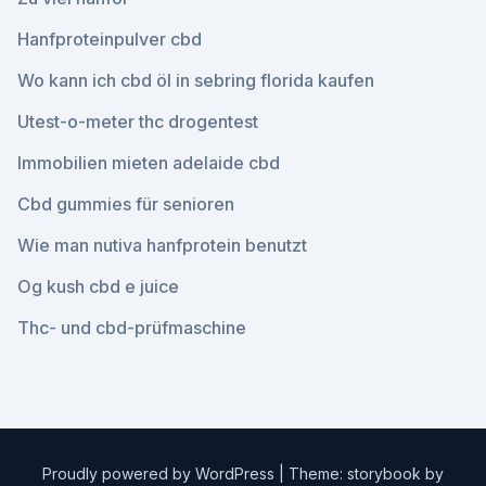
Hanfproteinpulver cbd
Wo kann ich cbd öl in sebring florida kaufen
Utest-o-meter thc drogentest
Immobilien mieten adelaide cbd
Cbd gummies für senioren
Wie man nutiva hanfprotein benutzt
Og kush cbd e juice
Thc- und cbd-prüfmaschine
Proudly powered by WordPress
|
Theme: storybook by